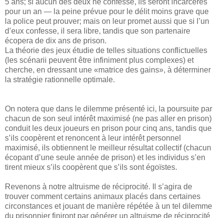
5 ans; si aucun des deux ne confesse, ils seront incarcérés
pour un an — la peine prévue pour le délit moins grave que
la police peut prouver; mais on leur promet aussi que si l’un
d’eux confesse, il sera libre, tandis que son partenaire
écopera de dix ans de prison.
La théorie des jeux étudie de telles situations conflictuelles
(les scénarii peuvent être infiniment plus complexes) et
cherche, en dressant une «matrice des gains», à déterminer
la stratégie rationnelle optimale.
On notera que dans le dilemme présenté ici, la poursuite par
chacun de son seul intérêt maximisé (ne pas aller en prison)
conduit les deux joueurs en prison pour cinq ans, tandis que
s’ils coopèrent et renoncent à leur intérêt personnel
maximisé, ils obtiennent le meilleur résultat collectif (chacun
écopant d’une seule année de prison) et les individus s’en
tirent mieux s’ils coopèrent que s’ils sont égoïstes.
Revenons à notre altruisme de réciprocité. Il s’agira de
trouver comment certains animaux placés dans certaines
circonstances et jouant de manière répétée à un tel dilemme
du prisonnier finiront par générer un altruisme de réciprocité