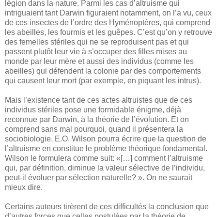
légion dans la nature. Parmi les cas d’altruisme qui
intriguaient tant Darwin figuraient notamment, on l’a vu, ceux
de ces insectes de l’ordre des Hyménoptères, qui comprend
les abeilles, les fourmis et les guêpes. C’est qu’on y retrouve
des femelles stériles qui ne se reproduisent pas et qui
passent plutôt leur vie à s’occuper des filles mises au
monde par leur mère et aussi des individus (comme les
abeilles) qui défendent la colonie par des comportements
qui causent leur mort (par exemple, en piquant les intrus).
Mais l’existence tant de ces actes altruistes que de ces
individus stériles pose une formidable énigme, déjà
reconnue par Darwin, à la théorie de l’évolution. Et on
comprend sans mal pourquoi, quand il présentera la
sociobiologie, E.O. Wilson pourra écrire que la question de
l’altruisme en constitue le problème théorique fondamental.
Wilson le formulera comme suit: «[…] comment l’altruisme
qui, par définition, diminue la valeur sélective de l’individu,
peut-il évoluer par sélection naturelle? ». On ne saurait
mieux dire.
Certains auteurs tirèrent de ces difficultés la conclusion que
d’autres forces que celles postulées par la théorie de