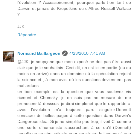
l'évolution ? Accessoirement, pourquoi parle-t-on tant de
Darwin et jamais de Kropotkine ou d'Alfred Russell Wallace
?
JJK
Répondre
Normand Baillargeon
4/23/2010 7:41 AM
@JJK: je soupçone que mon exposé ne doit pas être aussi
clair que je le souhaitais. Ceci dit, on est ici en partie (ou du
moins on arrive) dans un domaine où la spéculation rejoint
la science et , à mon avis, où les questions deviennent pas
mal ardues.
un bon exemple est la question que vous soulevez vis
ricmont et Chomsky: je en suis pas ne mesure de me
pronocenr là-desssus. je dirai simplenet que le rapportde c.
avec l'évolution m'a toujours paru singulier.Dennett
consacre de belles pages à cette question dans Darwin's
Dangerous idea. Si je ne simplifie pas trop, il voit C. comme
une sorte d'humaniste s'accrochant à ce qu'il (Dennett)
appelle un crochet céleste pour soustraire le langage à une