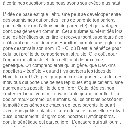
à certaines questions que nous avons soulevées plus haut .
L’idée de base est que l’altruisme peut se développer entre
des organismes qui ont des liens de parenté (on parlera
pour cette raison d’altruisme de parentèle) et qui partagent
donc des gènes en commun. Cet altruisme survient dès lors
que les bénéfices qu’en tire le receveur sont supérieurs à ce
qu’ils ont coûté au donneur. Hamilton formule une règle qui
porte désormais son nom: rB > C, où B est le bénéfice pour
celui qui profite du comportement altruiste, C le coût pour
l’organisme altruiste et r le coefficient de proximité
génétique. On comprend ainsi qu’un gène, que Dawkins
appellera « égoïste » quand il vulgarisera les idées de
Hamilton en 1976, peut programmer son porteur à aider des
individus qui porte une de ses répliques et que cet altruisme
augmente sa possibilité de proliférer. Cette idée est non
seulement intuitivement convaincante quand on réfléchit à
des animaux comme les humains, où les enfants possèdent
la moitié des gènes de chacun de leurs parents, le quart
avec leurs petits-enfants, et ainsi de suite, mais elle résolvait
aussi brillamment l’énigme des insectes Hyménoptères,
dont la génétique est particulière. [L’encadré qui suit fournit