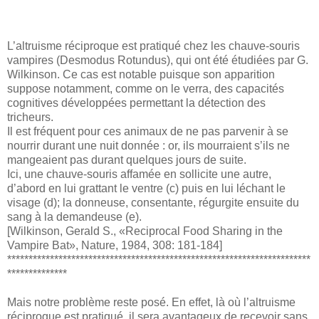
L’altruisme réciproque est pratiqué chez les chauve-souris
vampires (Desmodus Rotundus), qui ont été étudiées par G.
Wilkinson. Ce cas est notable puisque son apparition
suppose notamment, comme on le verra, des capacités
cognitives développées permettant la détection des
tricheurs.
Il est fréquent pour ces animaux de ne pas parvenir à se
nourrir durant une nuit donnée : or, ils mourraient s’ils ne
mangeaient pas durant quelques jours de suite.
Ici, une chauve-souris affamée en sollicite une autre,
d’abord en lui grattant le ventre (c) puis en lui léchant le
visage (d); la donneuse, consentante, régurgite ensuite du
sang à la demandeuse (e).
[Wilkinson, Gerald S., «Reciprocal Food Sharing in the
Vampire Bat», Nature, 1984, 308: 181-184]
***********************************************************************
**************
Mais notre problème reste posé. En effet, là où l’altruisme
réciproque est pratiqué, il sera avantageux de recevoir sans